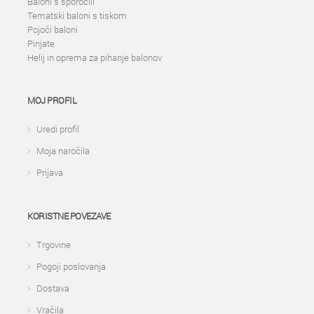
Baloni s sporočili
Tematski baloni s tiskom
Pojoči baloni
Pinjate
Helij in oprema za pihanje balonov
MOJ PROFIL
Uredi profil
Moja naročila
Prijava
KORISTNE POVEZAVE
Trgovine
Pogoji poslovanja
Dostava
Vračila