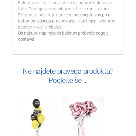
Baloni so sestavljeni iz lateks balonov in balonov iz
folije. Prodajajo se napihnjeni s helijem in zrakom.
Dekoracija na sliki je narejena
posebej za vas pred
datumom vašega praznovanja
. Napihnjeni baloni se
pošljejo v večji embalaži.
Ob nakupu napihnjenih balonov preberite pogoje
dostave!
Ne najdete pravega produkta?
Poglejte še …