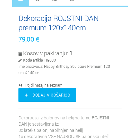
Dekoracija ROJSTNI DAN
premium 120x140cm
79,00
€
Kosov v pakiranju:
1
Koda artikla
FIG080
Ime proizvoda:
Happy Birthday Sculpture Premium 120
cm X 140 cm
Pojdi nazaj na seznam
DODAJ V KOŠARICO
Dekoracija iz balonov na helij na temo
ROJSTNI
DAN
je sestavljena iz:
3x lateks balon, napihnjen na helij
1x dekorativna VSE NAJBOLJŠE balonska utež