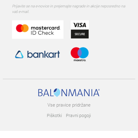
Prijavite se na e-novice in prejemajte nagrade in akcije neposredno na
vaš e-mail.
Vse pravice pridržane
Piškotki
Pravni pogoji