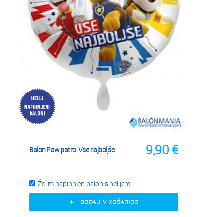
9,90
€
Balon Paw patrol Vse najboljše
Želim napihnjen balon s helijem!
DODAJ V KOŠARICO