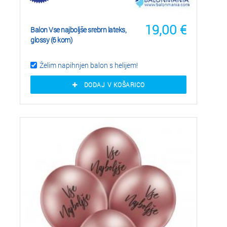
19,00
€
Balon Vse najboljše srebrn lateks,
glossy (6 kom)
Želim napihnjen balon s helijem!
DODAJ V KOŠARICO