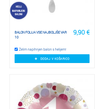
9,90
€
BALON FOLIJA VSE NAJBOLJŠE VAR
10
Želim napihnjen balon s helijem!
DODAJ V KOŠARICO