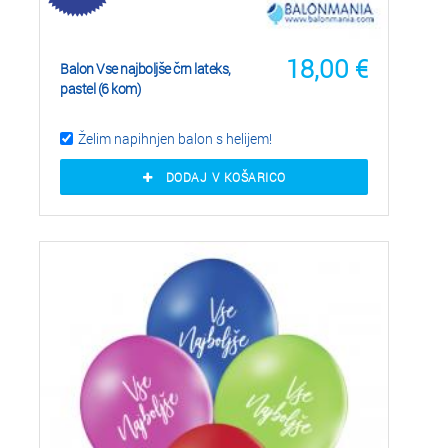
18,00
€
Balon Vse najboljše črn lateks,
pastel (6 kom)
Želim napihnjen balon s helijem!
DODAJ V KOŠARICO