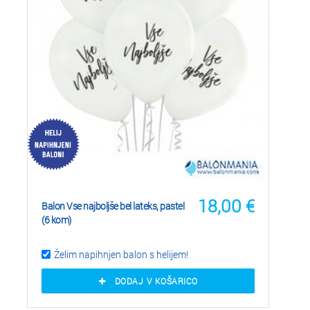
18,00
€
Balon Vse najboljše bel lateks, pastel
(6 kom)
Želim napihnjen balon s helijem!
DODAJ V KOŠARICO