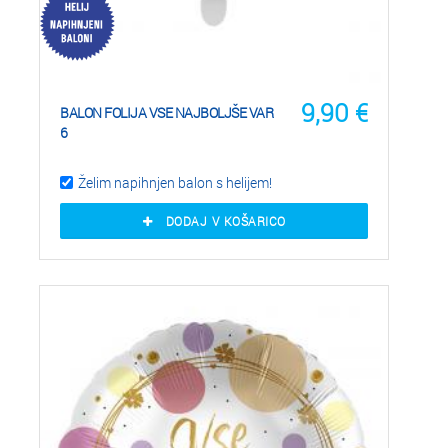
9,90
€
BALON FOLIJA VSE NAJBOLJŠE VAR
6
Želim napihnjen balon s helijem!
DODAJ V KOŠARICO