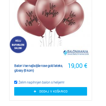
19,00
€
Balon Vse najboljše rose gold lateks,
glossy (6 kom)
Želim napihnjen balon s helijem!
DODAJ V KOŠARICO