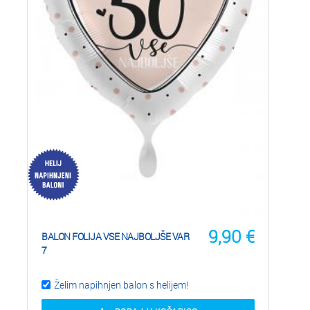
9,90
€
BALON FOLIJA VSE NAJBOLJŠE VAR
7
Želim napihnjen balon s helijem!