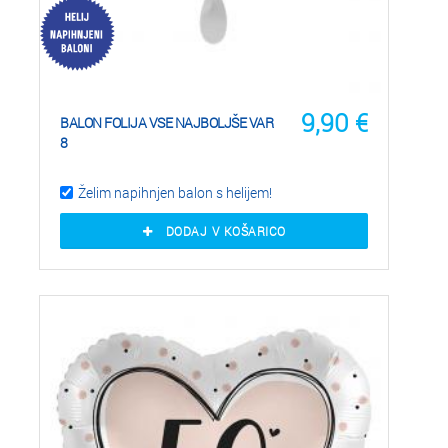
9,90
€
BALON FOLIJA VSE NAJBOLJŠE VAR
8
Želim napihnjen balon s helijem!
DODAJ V KOŠARICO