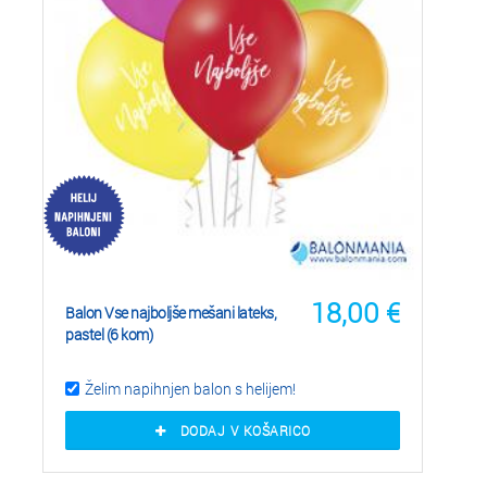
18,00
€
Balon Vse najboljše mešani lateks,
pastel (6 kom)
Želim napihnjen balon s helijem!
DODAJ V KOŠARICO