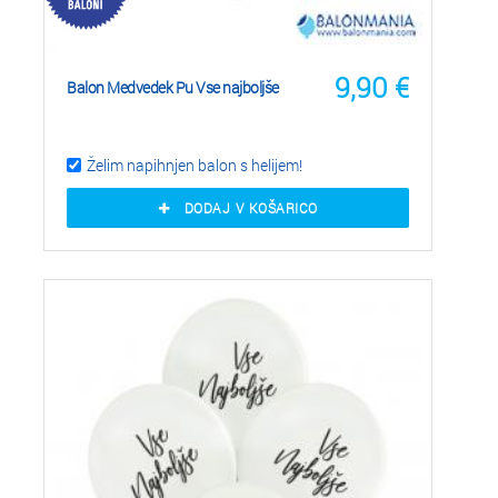
9,90
€
Balon Medvedek Pu Vse najboljše
Želim napihnjen balon s helijem!
DODAJ V KOŠARICO