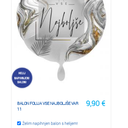
9,90
€
BALON FOLIJA VSE NAJBOLJŠE VAR
11
Želim napihnjen balon s helijem!