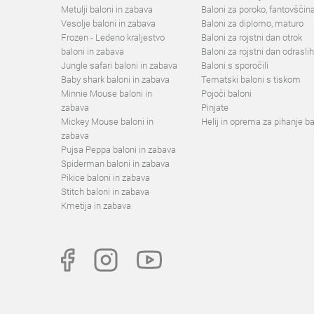
Metulji baloni in zabava
Baloni za poroko, fantovščina
Vesolje baloni in zabava
Baloni za diplomo, maturo
Frozen - Ledeno kraljestvo
Baloni za rojstni dan otrok
baloni in zabava
Baloni za rojstni dan odraslih
Jungle safari baloni in zabava
Baloni s sporočili
Baby shark baloni in zabava
Tematski baloni s tiskom
Minnie Mouse baloni in
Pojoči baloni
zabava
Pinjate
Mickey Mouse baloni in
Helij in oprema za pihanje b
zabava
Pujsa Peppa baloni in zabava
Spiderman baloni in zabava
Pikice baloni in zabava
Stitch baloni in zabava
Kmetija in zabava