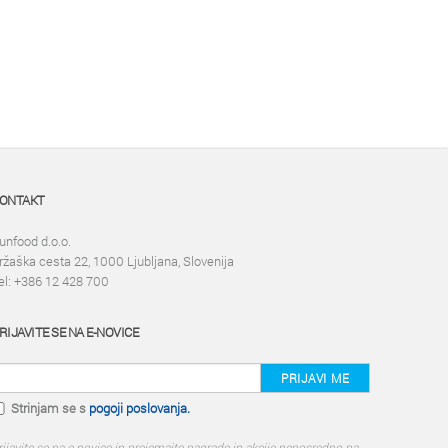
ONTAKT
unfood d.o.o.
ržaška cesta 22, 1000 Ljubljana, Slovenija
el: +386 12 428 700
RIJAVITE SE NA E-NOVICE
PRIJAVI ME
Strinjam se s
pogoji poslovanja.
rijavite se na e-novice in prejemajte nagrade in akcije neposredno na