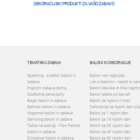
DEKORACIJSKI PRODUKTI ZA VAŠO ZABAVO
TEMATSKA ZABAVA
BALONI IN DEKORACIJE
Sparkling - svetleči baloni in
Baloni vse najboljše
zabava
Lok iz balonov - naredi si sa
Popcorn zabava doma
Baloni številke in črke napih
Sladkorna pena party
Baloni lateks po barvah
Bager baloni in zabava
Baloni za rojstvo in krst
Batman baloni in zabava
Dekoracije za rojstni dan z b
Nogomet baloni in zabava
Baloni za 1 rojstni dan
Samorog baloni in zabava
Baloni za 18 rojstni dan
Tačke na patrulji - Paw Patrols
Baloni za 30 rojstni dan
baloni in zabava
Baloni za 40 rojstni dan
Dinozaver baloni in zabava
Baloni za 50 rojstni dan