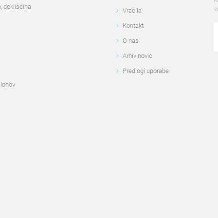
, dekliščina
v
Vračila
Kontakt
O nas
Arhiv novic
Predlogi uporabe
alonov