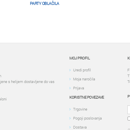
PARTY OBLAČILA
MOJ PROFIL
K
Uredi profil
F
m
T
Moja naročila
njene s helijem dostavljene do vas
T
Prijava
P
KORISTNE POVEZAVE
aloni
Trgovine
Pogoji poslovanja
Dostava
P