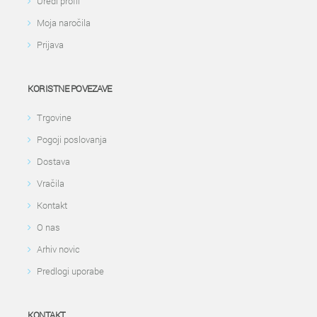
Uredi profil
Moja naročila
Prijava
KORISTNE POVEZAVE
Trgovine
Pogoji poslovanja
Dostava
Vračila
Kontakt
O nas
Arhiv novic
Predlogi uporabe
KONTAKT