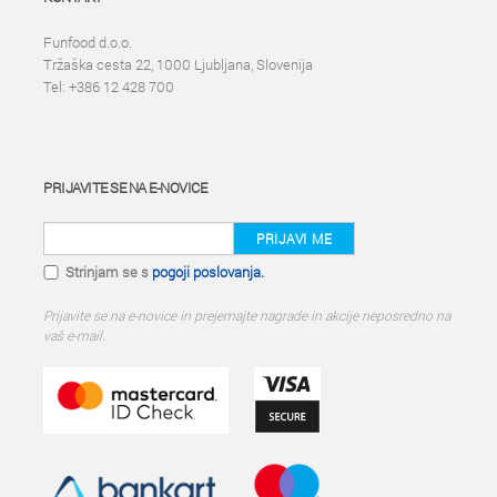
Funfood d.o.o.
Tržaška cesta 22, 1000 Ljubljana, Slovenija
Tel: +386 12 428 700
PRIJAVITE SE NA E-NOVICE
PRIJAVI ME
Strinjam se s
pogoji poslovanja.
Prijavite se na e-novice in prejemajte nagrade in akcije neposredno na
vaš e-mail.