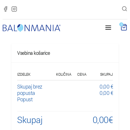
0
Vsebina košarice
IZDELEK
KOLIČINA
CENA
SKUPAJ
Skupaj brez
0,00
€
popusta
0,00
€
Popust
Skupaj
0,00
€