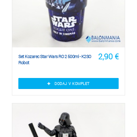
2,90
€
Set Kozarec Star Wars RO 2 500ml - K2SO
Robot
DODAJ V KOMPLET