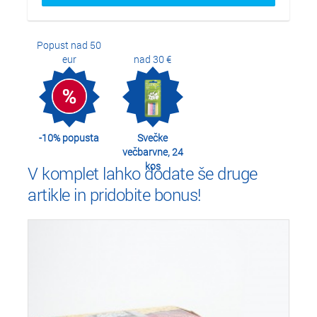
Popust nad 50
eur
nad 30 €
-10% popusta
Svečke
večbarvne, 24
kos
V komplet lahko dodate še druge
artikle in pridobite bonus!