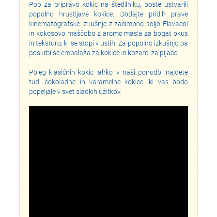
Pop za pripravo kokic na štedilniku, boste ustvarili
popolno hrustljave kokice. Dodajte pridih prave
kinematografske izkušnje z začimbno soljo Flavacol
in kokosovo maščobo z aromo masla za bogat okus
in teksturo, ki se stopi v ustih. Za popolno izkušnjo pa
poskrbi še embalaža za kokice in kozarci za pijačo.
Poleg klasičnih kokic lahko v naši ponudbi najdete
tudi čokoladne in karamelne kokice, ki vas bodo
popeljale v svet sladkih užitkov.