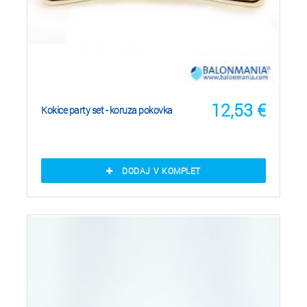
12,53
€
Kokice party set - koruza pokovka
DODAJ V KOMPLET