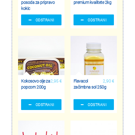
posoda za pripravo
premium kvalitete 2kg
kokic
ODSTRANI
ODSTRANI
Kokosovo olje za
2,95 €
Flavacol
2,90 €
popcorn 200g
začimbna sol 250g
ODSTRANI
ODSTRANI