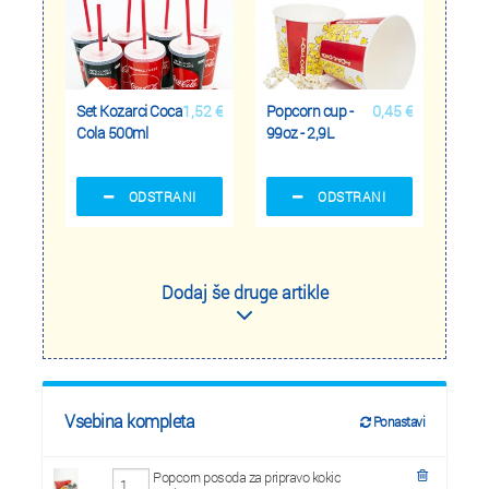
Set Kozarci Coca
1,52 €
Popcorn cup -
0,45 €
Cola 500ml
99oz - 2,9L
ODSTRANI
ODSTRANI
Dodaj še druge artikle
Vsebina kompleta
Ponastavi
Popcorn posoda za pripravo kokic