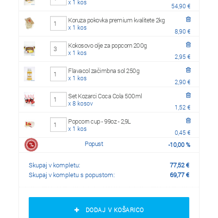
x 1 kos
54,90 €
Koruza pokovka premium kvalitete 2kg
x 1 kos
8,90 €
Kokosovo olje za popcorn 200g
x 1 kos
2,95 €
Flavacol začimbna sol 250g
x 1 kos
2,90 €
Set Kozarci Coca Cola 500ml
x 8 kosov
1,52 €
Popcorn cup - 99oz - 2,9L
x 1 kos
0,45 €
Popust
-
10,00
%
Skupaj v kompletu:
77,52
€
Skupaj v kompletu s popustom:
69,77
€
DODAJ V KOŠARICO