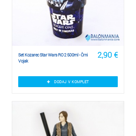
2,90
€
Set Kozarec Star Wars RO 2 500ml - Črni
Vojak
DODAJ V KOMPLET