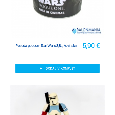
5,90
€
Posoda popcorn Star Wars 3,8L, kovinska
DODAJ V KOMPLET