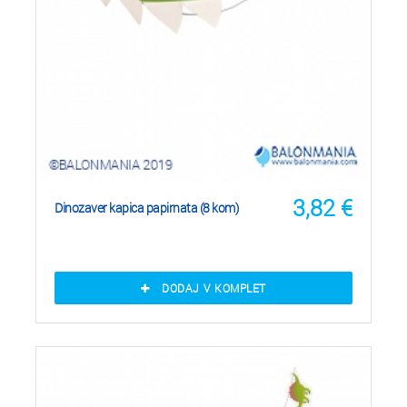
3,82
€
Dinozaver kapica papirnata (8 kom)
DODAJ V KOMPLET