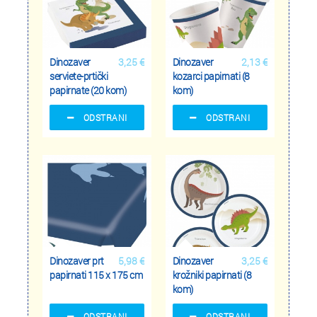
Dinozaver
3,25 €
Dinozaver
2,13 €
serviete-prtički
kozarci papirnati (8
papirnate (20 kom)
kom)
ODSTRANI
ODSTRANI
Dinozaver prt
5,98 €
Dinozaver
3,25 €
papirnati 115 x 175 cm
krožniki papirnati (8
kom)
ODSTRANI
ODSTRANI