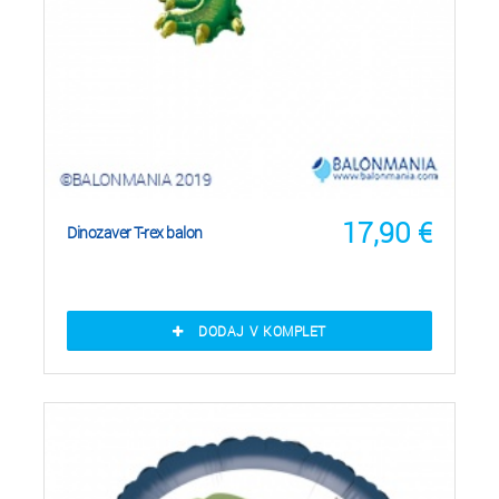
17,90
€
Dinozaver T-rex balon
DODAJ V KOMPLET