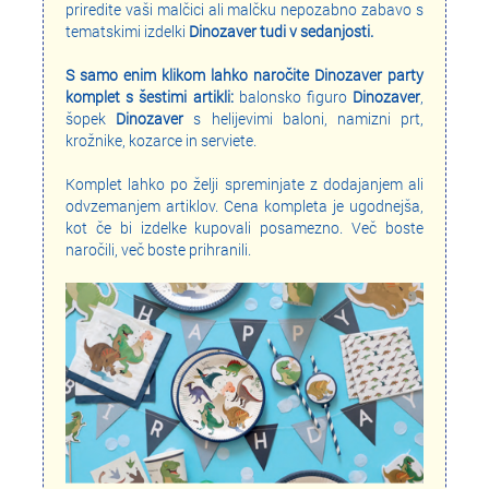
priredite vaši malčici ali malčku nepozabno zabavo s
tematskimi izdelki
Dinozaver tudi v sedanjosti.
S samo enim klikom lahko naročite Dinozaver party
komplet s šestimi artikli:
balonsko figuro
Dinozaver
,
šopek
Dinozaver
s helijevimi baloni, namizni prt,
krožnike, kozarce in serviete.
Komplet lahko po želji spreminjate z dodajanjem ali
odvzemanjem artiklov. Cena kompleta je ugodnejša,
kot če bi izdelke kupovali posamezno. Več boste
naročili, več boste prihranili.