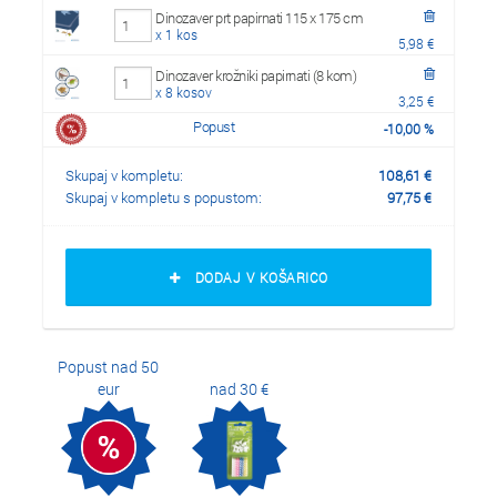
Dinozaver prt papirnati 115 x 175 cm
x 1 kos
5,98 €
Dinozaver krožniki papirnati (8 kom)
x 8 kosov
3,25 €
Popust
-
10,00
%
Skupaj v kompletu:
108,61
€
Skupaj v kompletu s popustom:
97,75
€
DODAJ V KOŠARICO
Popust nad 50
eur
nad 30 €