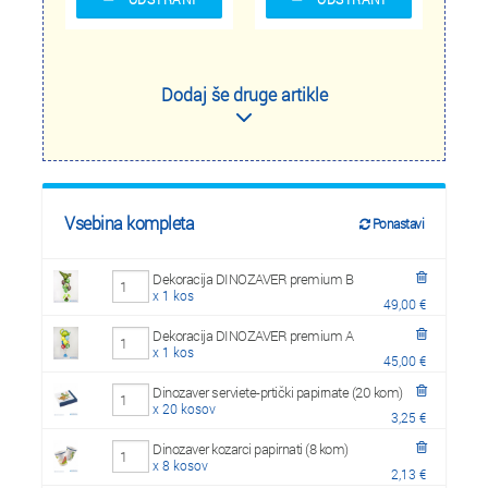
Dodaj še druge artikle
Vsebina kompleta
Ponastavi
Dekoracija DINOZAVER premium B
x 1 kos
49,00 €
Dekoracija DINOZAVER premium A
x 1 kos
45,00 €
Dinozaver serviete-prtički papirnate (20 kom)
x 20 kosov
3,25 €
Dinozaver kozarci papirnati (8 kom)
x 8 kosov
2,13 €