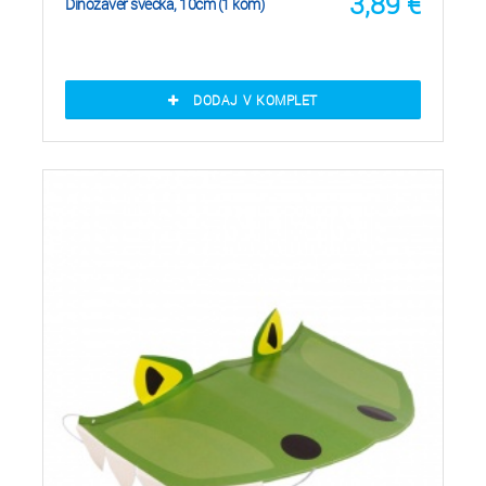
3,89
€
Dinozaver svečka, 10cm (1 kom)
DODAJ V KOMPLET