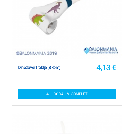
4,13
€
Dinozaver troblje (8 kom)
DODAJ V KOMPLET