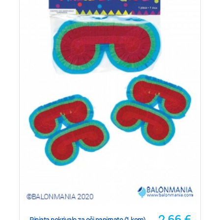
2,66
€
Pinjata pokrivalo za oči papirnato (1 kom)