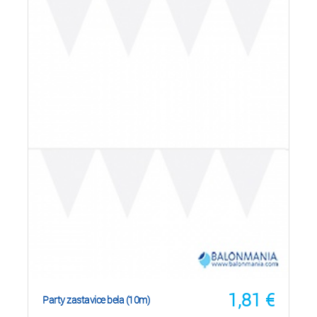
1,81
€
Party zastavice bela (10m)