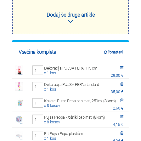
Dodaj še druge artikle
Vsebina kompleta
Ponastavi
Dekoracija PUJSA PEPA, 115 cm
x 1 kos
29,00 €
Dekoracija PUJSA PEPA standard
x 1 kos
35,00 €
Kozarci Pujsa Pepa papirnati, 250ml (8 kom)
x 8 kosov
2,60 €
Pujsa Peppa krožniki papirnati (8kom)
x 8 kosov
4,15 €
Prt Pujsa Pepa plastični
x 1 kos
6,26 €