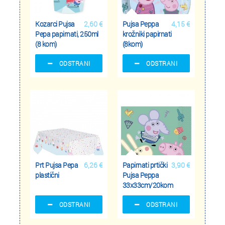
Kozarci Pujsa
2,60 €
Pujsa Peppa
4,15 €
Pepa papirnati, 250ml
krožniki papirnati
(8 kom)
(8kom)
ODSTRANI
ODSTRANI
Prt Pujsa Pepa
6,26 €
Papirnati prtički
3,90 €
plastični
Pujsa Peppa
33x33cm/20kom
ODSTRANI
ODSTRANI