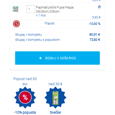
Papirnati prtički Pujsa Peppa
33x33cm/20kom
x 1 kos
3,90 €
Popust
-
10,00
%
Skupaj v kompletu:
80,91
€
Skupaj v kompletu s popustom:
72,82
€
DODAJ V KOŠARICO
Popust nad 50
eur
nad 30 €
-10% popusta
Svečke