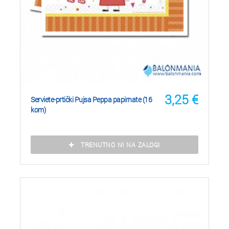
3,25
€
Serviete-prtički Pujsa Peppa papirnate (16
kom)
TRENUTNO NI NA ZALOGI