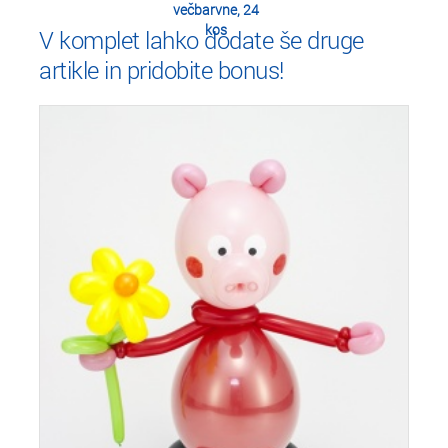
večbarvne, 24
kos
V komplet lahko dodate še druge
artikle in pridobite bonus!