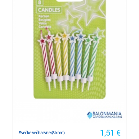
1,51
€
Svečke večbarvne (8 kom)