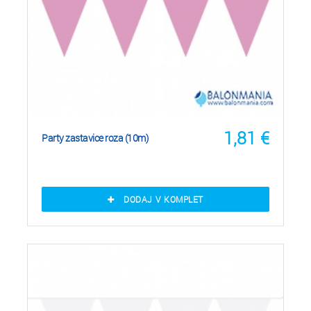
1,81
€
Party zastavice roza (10m)
DODAJ V KOMPLET