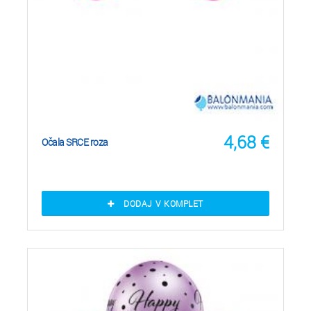
4,68
€
Očala SRCE roza
DODAJ V KOMPLET