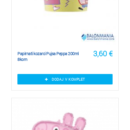
3,60
€
Papirnati kozarci Pujsa Peppa 200ml
8kom
DODAJ V KOMPLET