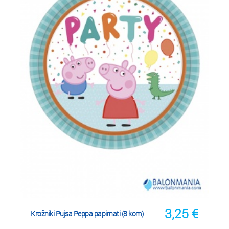
3,25
€
Krožniki Pujsa Peppa papirnati (8 kom)