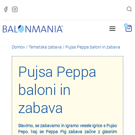
0
Domov
/
Tematska zabava
/
Pujsa Peppa baloni in zabava
Pujsa Peppa
baloni in
zabava
Slavimo, se zabavamo in igramo vesele igrice s Pujso
Pepo. Naj se Peppa Pig zabava začne z glasnim