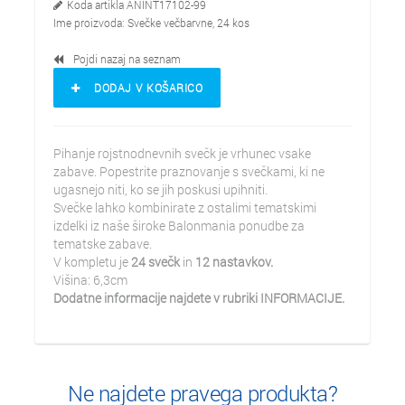
Koda artikla
ANINT17102-99
Ime proizvoda:
Svečke večbarvne, 24 kos
Pojdi nazaj na seznam
DODAJ V KOŠARICO
Pihanje rojstnodnevnih svečk je vrhunec vsake
zabave. Popestrite praznovanje s svečkami, ki ne
ugasnejo niti, ko se jih poskusi upihniti.
Svečke lahko kombinirate z ostalimi tematskimi
izdelki iz naše široke Balonmania ponudbe za
tematske zabave.
V kompletu je
24 svečk
in
12 nastavkov.
Višina: 6,3cm
Dodatne informacije najdete v rubriki INFORMACIJE.
Ne najdete pravega produkta?