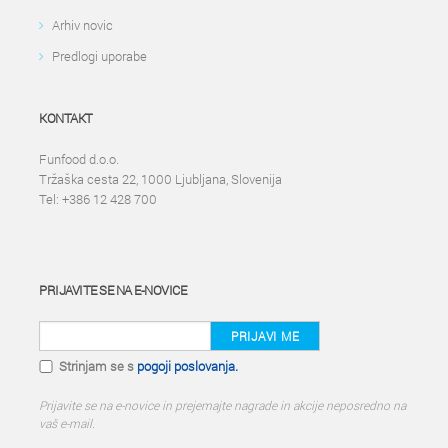
Arhiv novic
Predlogi uporabe
KONTAKT
Funfood d.o.o.
Tržaška cesta 22, 1000 Ljubljana, Slovenija
Tel: +386 12 428 700
PRIJAVITE SE NA E-NOVICE
PRIJAVI ME
Strinjam se s
pogoji poslovanja.
Prijavite se na e-novice in prejemajte nagrade in akcije neposredno na
vaš e-mail.