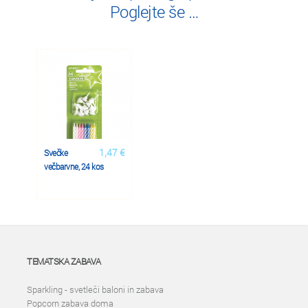
Poglejte še …
1,47 €
Svečke
večbarvne, 24 kos
TEMATSKA ZABAVA
Sparkling - svetleči baloni in zabava
Popcorn zabava doma