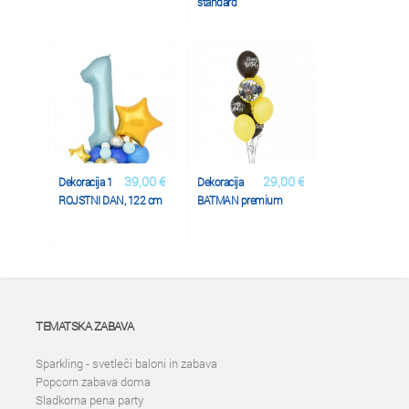
standard
39,00 €
29,00 €
Dekoracija 1
Dekoracija
ROJSTNI DAN, 122 cm
BATMAN premium
TEMATSKA ZABAVA
Sparkling - svetleči baloni in zabava
Popcorn zabava doma
Sladkorna pena party