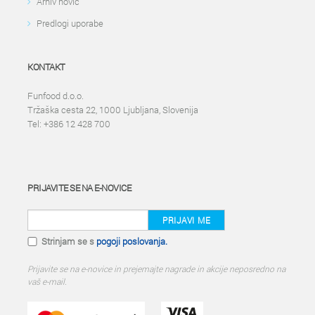
Arhiv novic
Predlogi uporabe
KONTAKT
Funfood d.o.o.
Tržaška cesta 22, 1000 Ljubljana, Slovenija
Tel: +386 12 428 700
PRIJAVITE SE NA E-NOVICE
PRIJAVI ME
Strinjam se s
pogoji poslovanja.
Prijavite se na e-novice in prejemajte nagrade in akcije neposredno na
vaš e-mail.