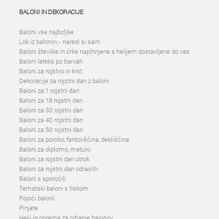
BALONI IN DEKORACIJE
Baloni vse najboljše
Lok iz balonov - naredi si sam
Baloni številke in črke napihnjene s helijem dostavljene do vas
Baloni lateks po barvah
Baloni za rojstvo in krst
Dekoracije za rojstni dan z baloni
Baloni za 1 rojstni dan
Baloni za 18 rojstni dan
Baloni za 30 rojstni dan
Baloni za 40 rojstni dan
Baloni za 50 rojstni dan
Baloni za poroko, fantovščina, dekliščina
Baloni za diplomo, maturo
Baloni za rojstni dan otrok
Baloni za rojstni dan odraslih
Baloni s sporočili
Tematski baloni s tiskom
Pojoči baloni
Pinjate
Helij in oprema za pihanje balonov