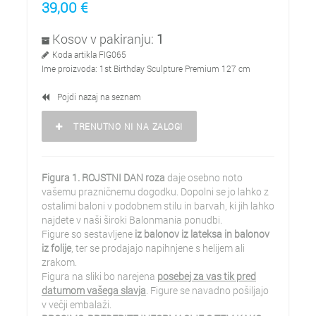
39,00
€
Kosov v pakiranju:
1
Koda artikla
FIG065
Ime proizvoda:
1st Birthday Sculpture Premium 127 cm
Pojdi nazaj na seznam
TRENUTNO NI NA ZALOGI
Figura 1. ROJSTNI DAN roza
daje osebno noto
vašemu prazničnemu dogodku. Dopolni se jo lahko z
ostalimi baloni v podobnem stilu in barvah, ki jih lahko
najdete v naši široki Balonmania ponudbi.
Figure so sestavljene
iz balonov iz lateksa in balonov
iz folije
, ter se prodajajo napihnjene s helijem ali
zrakom.
Figura na sliki bo narejena
posebej za vas tik pred
datumom vašega slavja
. Figure se navadno pošiljajo
v večji embalaži.