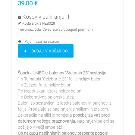
39,00
€
Kosov v pakiranju:
1
Koda artikla
HEB029
Ime proizvoda:
Celebrate 25 bouquet premium
Pojdi nazaj na seznam
DODAJ V KOŠARICO
Šopek JUMBO iz balonov "Srebrnih 25" sestavlja:
1 x Tematski "Celebrate 25" folija helijev balon
1 x Zvezda folija helijev balon
7 x Nepotiskan lateks helijev balon
1 x Dekorativna balonska utež
Baloni so sestavljeni iz lateks balonov in balonov iz
folije. Prodajajo se napihnjeni s helijem in zrakom.
Dekoracija na sliki je narejena
posebej za vas pred
datumom vašega praznovanja
. Napihnjeni baloni se
pošljejo v večji embalaži.
Ob nakupu napihnjenih balonov preberite pogoje