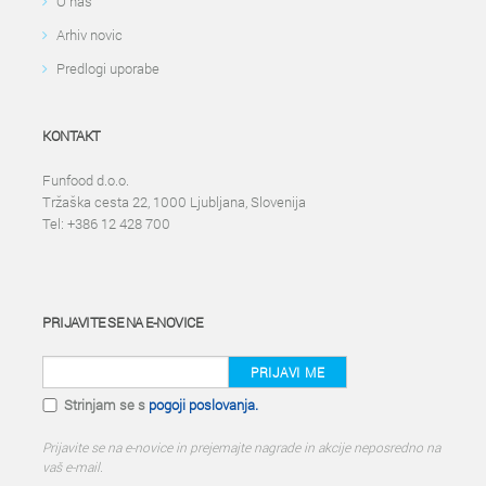
O nas
Arhiv novic
Predlogi uporabe
KONTAKT
Funfood d.o.o.
Tržaška cesta 22, 1000 Ljubljana, Slovenija
Tel: +386 12 428 700
PRIJAVITE SE NA E-NOVICE
PRIJAVI ME
Strinjam se s
pogoji poslovanja.
Prijavite se na e-novice in prejemajte nagrade in akcije neposredno na
vaš e-mail.