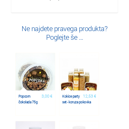
Ne najdete pravega produkta?
Poglejte še …
3,00 €
12,53 €
Popcorn
Kokice party
čokolada 75g
set - koruza pokovka