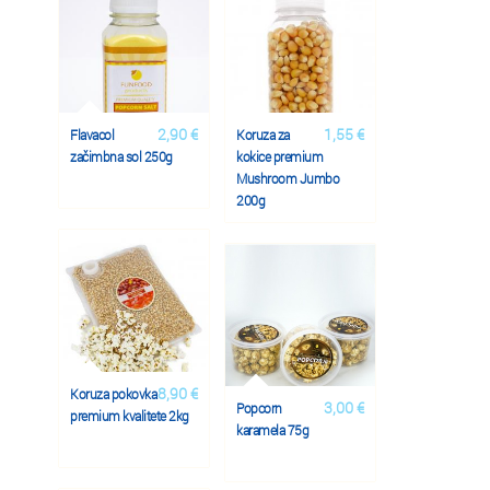
2,90 €
1,55 €
Flavacol
Koruza za
začimbna sol 250g
kokice premium
Mushroom Jumbo
200g
8,90 €
Koruza pokovka
3,00 €
Popcorn
premium kvalitete 2kg
karamela 75g