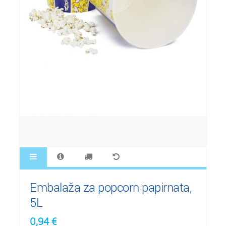
Embalaža za popcorn papirnata,
5L
0,94
€