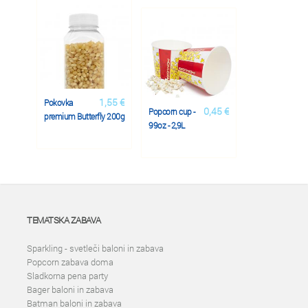
1,55 €
Pokovka
0,45 €
Popcorn cup -
premium Butterfly 200g
99oz - 2,9L
TEMATSKA ZABAVA
Sparkling - svetleči baloni in zabava
Popcorn zabava doma
Sladkorna pena party
Bager baloni in zabava
Batman baloni in zabava