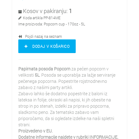
Kosov v pakiranju:
1
Koda artikla
PP-814ME
Ime proizvoda:
Popcorn cup - 170oz - 5L
Pojdi nazaj na seznam
DODAJ V KOŠARICO
Papirnata posoda Popcorn
za pečen popcorn v
velikosti
5
L
. Posoda se uporablja za lažje serviranje
pečenega popcorna. Popestrite rojstnodnevno
zabavo z našimi party artikli.
Zabavo lahko še dodatno popestrite z baloni iz
lateksa in folije, okraski ali napisi, ki jih obesite na
strop in po stenah, izdelki za pripravo popcorna,
sladkorno peno. Za tematsko zabavo vam
priporočamo, da si ogledate izdelke na naši spletni
strani.
Proizvedeno v EU.
Dodatne informacije najdete v rubriki INFORMACIJE.