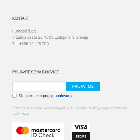
KONTAKT
Funfood d.o.o.
Tržaška cesta 22, 1000 Ljubljana, Slovenija
Tel: +386 12 428 700
PRIJAVITE SE NA E-NOVICE
PRIJAVI ME
Strinjam se s
pogoji poslovanja.
Prijavite se na e-novice in prejemajte nagrade in akcije neposredno na
vaš e-mail.