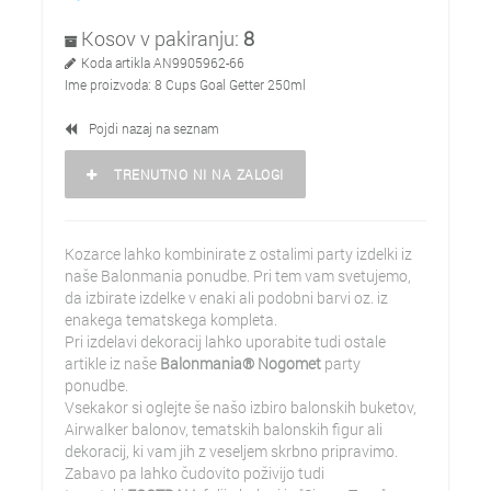
Kosov v pakiranju:
8
Koda artikla
AN9905962-66
Ime proizvoda:
8 Cups Goal Getter 250ml
Pojdi nazaj na seznam
TRENUTNO NI NA ZALOGI
Kozarce lahko kombinirate z ostalimi party izdelki iz
naše Balonmania ponudbe. Pri tem vam svetujemo,
da izbirate izdelke v enaki ali podobni barvi oz. iz
enakega tematskega kompleta.
Pri izdelavi dekoracij lahko uporabite tudi ostale
artikle iz naše
Balonmania® Nogomet
party
ponudbe.
Vsekakor si oglejte še našo izbiro balonskih buketov,
Airwalker balonov, tematskih balonskih figur ali
dekoracij, ki vam jih z veseljem skrbno pripravimo.
Zabavo pa lahko čudovito poživijo tudi