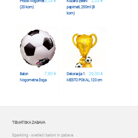
3,25 €
2,03 €
Prtički Nogomet
Kozarci zeleni
(20 kom)
papirnati, 250ml (8
kom)
7,90 €
29,00 €
Balon
Dekoracija 1.
Nogometna žoga
MESTO POKAL, 120 cm
TEMATSKA ZABAVA
Sparkling - svetleči baloni in zabava