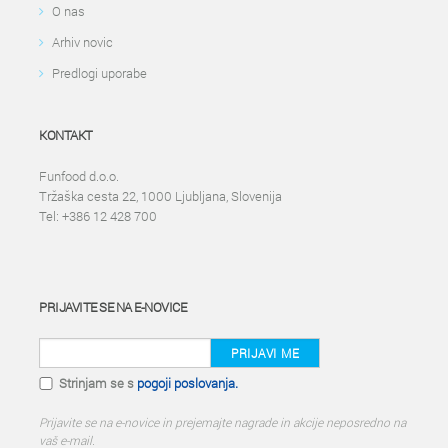
O nas
Arhiv novic
Predlogi uporabe
KONTAKT
Funfood d.o.o.
Tržaška cesta 22, 1000 Ljubljana, Slovenija
Tel: +386 12 428 700
PRIJAVITE SE NA E-NOVICE
PRIJAVI ME
Strinjam se s
pogoji poslovanja.
Prijavite se na e-novice in prejemajte nagrade in akcije neposredno na
vaš e-mail.