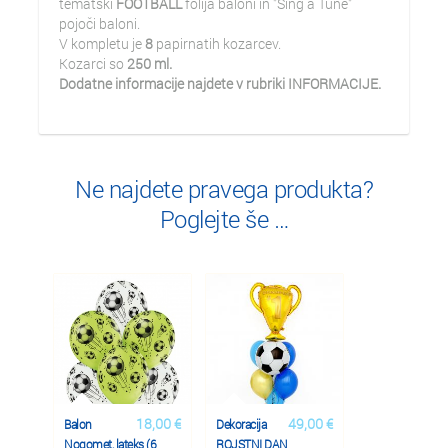
tematski
FOOTBALL
folija baloni in "Sing a Tune"
pojoči baloni.
V kompletu je
8
papirnatih kozarcev.
Kozarci so
250 ml.
Dodatne informacije najdete v rubriki INFORMACIJE.
Ne najdete pravega produkta?
Poglejte še …
18,00 €
49,00 €
Balon
Dekoracija
Nogomet, lateks (6
ROJSTNI DAN