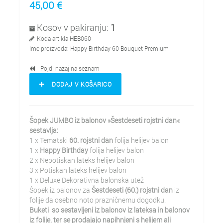
45,00
€
Kosov v pakiranju:
1
Koda artikla
HEB060
Ime proizvoda:
Happy Birthday 60 Bouquet Premium
Pojdi nazaj na seznam
DODAJ V KOŠARICO
Šopek JUMBO iz balonov »Šestdeseti rojstni dan«
sestavlja:
1 x Tematski
6
0. rojstni dan
folija helijev balon
1 x
Happy Birthday
folija helijev balon
2 x Nepotiskan lateks helijev balon
3 x Potiskan lateks helijev balon
1 x Deluxe Dekorativna balonska utež
Šopek iz balonov za
Šest
deseti (60.) rojstni dan
iz
folije da osebno noto prazničnemu dogodku.
Buketi so sestavljeni iz balonov iz lateksa in balonov
iz folije, ter se prodajajo napihnjeni s helijem ali