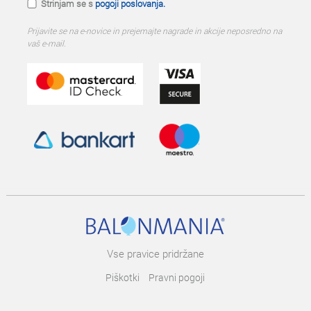
Strinjam se s
pogoji poslovanja.
Prijavite se na e-novice in prejemajte nagrade in akcije neposredno na
vaš e-mail.
Vse pravice pridržane
Piškotki
Pravni pogoji