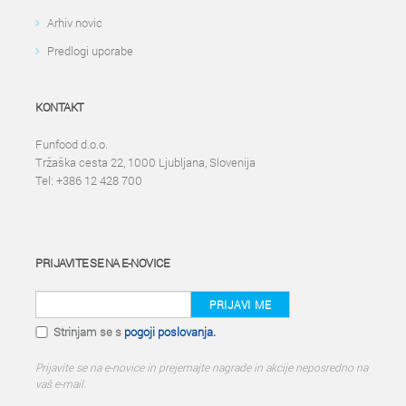
Arhiv novic
Predlogi uporabe
KONTAKT
Funfood d.o.o.
Tržaška cesta 22, 1000 Ljubljana, Slovenija
Tel: +386 12 428 700
PRIJAVITE SE NA E-NOVICE
PRIJAVI ME
Strinjam se s
pogoji poslovanja.
Prijavite se na e-novice in prejemajte nagrade in akcije neposredno na
vaš e-mail.