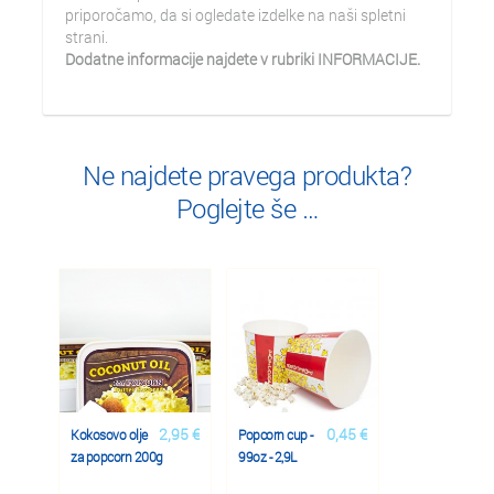
priporočamo, da si ogledate izdelke na naši spletni
strani.
Dodatne informacije najdete v rubriki INFORMACIJE.
Ne najdete pravega produkta?
Poglejte še …
2,95 €
0,45 €
Kokosovo olje
Popcorn cup -
za popcorn 200g
99oz - 2,9L