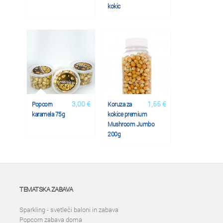
kokic
3,00 €
1,55 €
Popcorn
Koruza za
karamela 75g
kokice premium
Mushroom Jumbo
200g
TEMATSKA ZABAVA
Sparkling - svetleči baloni in zabava
Popcorn zabava doma