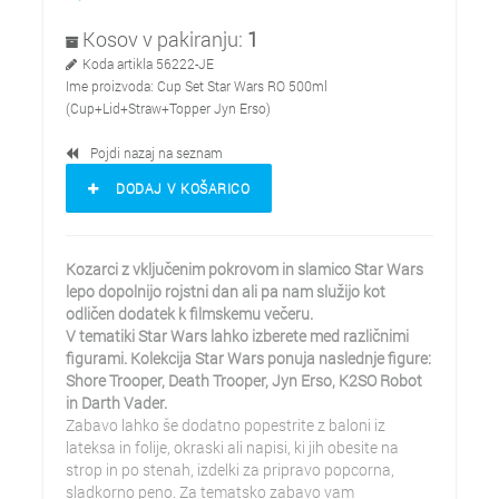
Kosov v pakiranju:
1
Koda artikla
56222-JE
Ime proizvoda:
Cup Set Star Wars RO 500ml
(Cup+Lid+Straw+Topper Jyn Erso)
Pojdi nazaj na seznam
DODAJ V KOŠARICO
Kozarci z vključenim pokrovom in slamico Star Wars
lepo dopolnijo rojstni dan ali pa nam služijo kot
odličen dodatek k filmskemu večeru.
V tematiki Star Wars lahko izberete med različnimi
figurami. Kolekcija Star Wars ponuja naslednje figure:
Shore Trooper, Death Trooper, Jyn Erso, K2SO Robot
in Darth Vader.
Zabavo lahko še dodatno popestrite z baloni iz
lateksa in folije, okraski ali napisi, ki jih obesite na
strop in po stenah, izdelki za pripravo popcorna,
sladkorno peno. Za tematsko zabavo vam