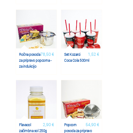
78,50 €
1,52 €
Ročna posoda
Set Kozarci
za pripravo popcorna -
Coca Cola 500ml
za indukcijo
2,90 €
54,90 €
Flavacol
Popcorn
začimbna sol 250g
posoda za pripravo