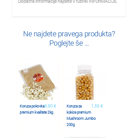
Dodatne informacije najdete v rubriki INFORMACIJE.
Ne najdete pravega produkta?
Poglejte še …
8,90 €
1,55 €
Koruza pokovka
Koruza za
premium kvalitete 2kg
kokice premium
Mushroom Jumbo
200g