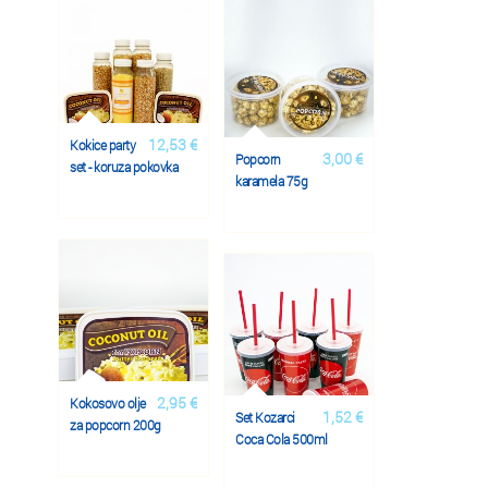
12,53 €
Kokice party
3,00 €
Popcorn
set - koruza pokovka
karamela 75g
2,95 €
Kokosovo olje
1,52 €
Set Kozarci
za popcorn 200g
Coca Cola 500ml