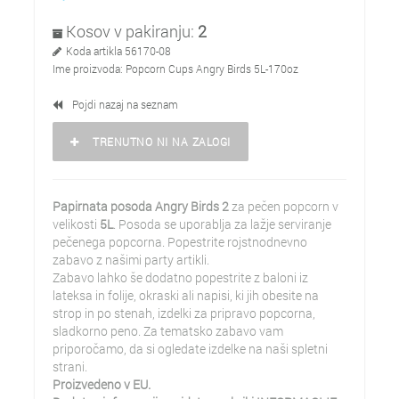
Kosov v pakiranju:
2
Koda artikla
56170-08
Ime proizvoda:
Popcorn Cups Angry Birds 5L-170oz
Pojdi nazaj na seznam
TRENUTNO NI NA ZALOGI
Papirnata posoda Angry Birds 2
za pečen popcorn v
velikosti
5L
. Posoda se uporablja za lažje serviranje
pečenega popcorna. Popestrite rojstnodnevno
zabavo z našimi party artikli.
Zabavo lahko še dodatno popestrite z baloni iz
lateksa in folije, okraski ali napisi, ki jih obesite na
strop in po stenah, izdelki za pripravo popcorna,
sladkorno peno. Za tematsko zabavo vam
priporočamo, da si ogledate izdelke na naši spletni
strani.
Proizvedeno v EU.