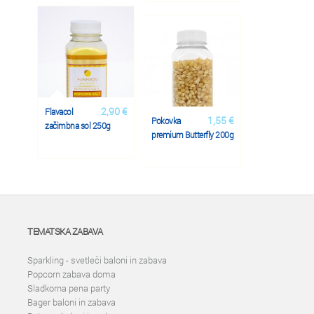
2,90 €
Flavacol
1,55 €
Pokovka
začimbna sol 250g
premium Butterfly 200g
TEMATSKA ZABAVA
Sparkling - svetleči baloni in zabava
Popcorn zabava doma
Sladkorna pena party
Bager baloni in zabava