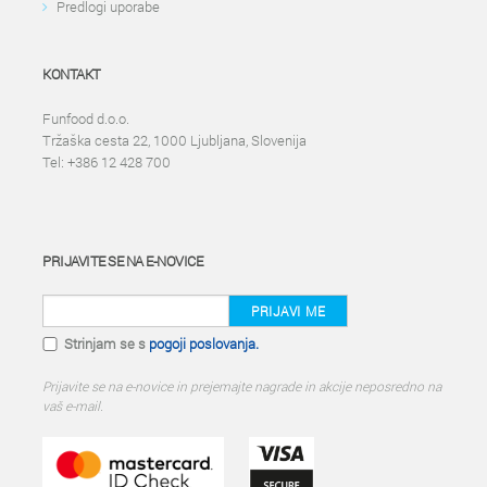
Predlogi uporabe
KONTAKT
Funfood d.o.o.
Tržaška cesta 22, 1000 Ljubljana, Slovenija
Tel: +386 12 428 700
PRIJAVITE SE NA E-NOVICE
PRIJAVI ME
Strinjam se s
pogoji poslovanja.
Prijavite se na e-novice in prejemajte nagrade in akcije neposredno na
vaš e-mail.